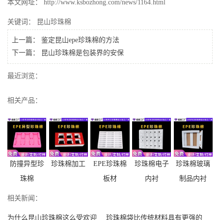
本文网址： http://www.ksbozhong.com/news/1164.html
关键词：
昆山珍珠棉
上一篇：
鉴定昆山epe珍珠棉的方法
下一篇：
昆山珍珠棉是包装界的安保
最近浏览：
相关产品：
防撞异型珍
珍珠棉加工
EPE珍珠棉
珍珠棉电子
珍珠棉玻璃
珠棉
板材
内衬
制品内衬
相关新闻：
为什么昆山珍珠棉这么受欢迎
珍珠棉袋比传统材料具有更强的