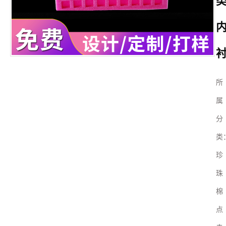
所
属
分
类
珍
珠
棉
点