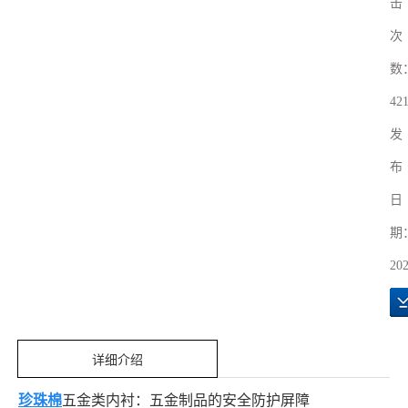
击
次
数
42
发
布
日
期
202
详细介绍
珍珠棉
五金类内衬：五金制品的安全防护屏障