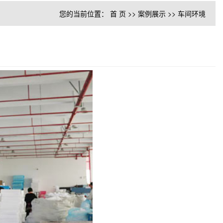
您的当前位置：
首 页
>>
案例展示
>>
车间环境