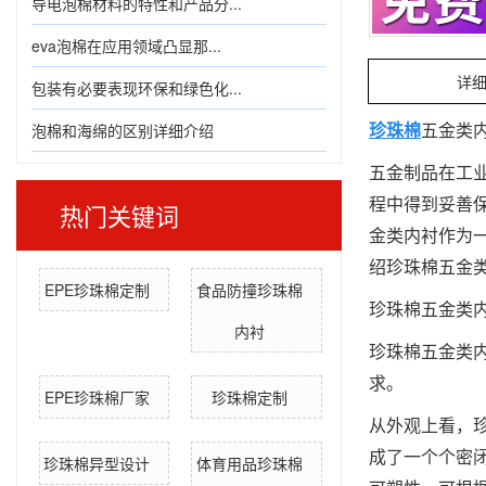
导电泡棉材料的特性和产品分...
eva泡棉在应用领域凸显那...
详
包装有必要表现环保和绿色化...
泡棉和海绵的区别详细介绍
珍珠棉
五金类
五金制品在工
程中得到妥善
热门关键词
金类内衬作为
绍珍珠棉五金
EPE珍珠棉定制
食品防撞珍珠棉
珍珠棉五金类
内衬
珍珠棉五金类
求。
EPE珍珠棉厂家
珍珠棉定制
从外观上看，
成了一个个密
珍珠棉异型设计
体育用品珍珠棉