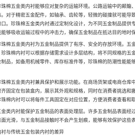
珍珠棉五金类内衬能够应对复杂的运输环境。公路运输中的颠簸
伤。对于精密五金配件，如轴承、齿轮等，轻微的碰撞就可能导
刃口。珍珠棉五金类内衬通过定制化设计，为不同五金制品提供
能能够吸收运输过程中的冲击力，确保五金制品在抵达目的地时
珍珠棉五金类内衬为五金制品提供了有序、安全的存放环境。五
。珍珠棉内衬可以根据存储需求设计多层结构，将不同规格的五
金制品，如备用机械零件、库存标准件等，珍珠棉的防潮性能能
珍珠棉五金类内衬兼具保护和展示功能。在商场货架或电商仓库
整齐固定在包装盒内，展示其外观和规格，同时在消费者挑选和
珍珠棉内衬可以将每件工具固定在对应位置，方便消费者查看和
五金类内衬能保护五金制品的表面处理层。许多五金制品表面经
表面光滑，与五金制品接触时不会产生划痕，能够有效保护这些
内衬与传统五金包装内衬的差异