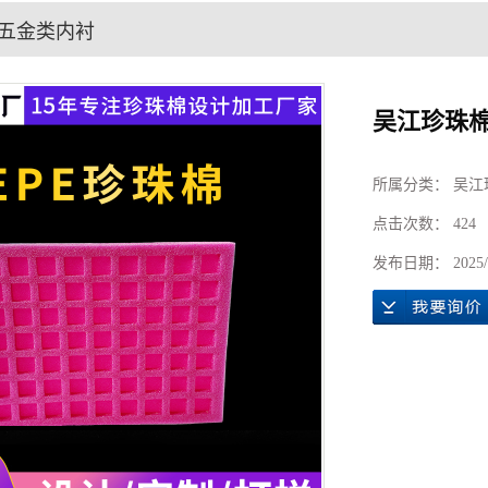
五金类内衬
吴江珍珠
所属分类：
吴江
点击次数：
424
发布日期：
2025/