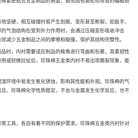
能够紧密贴合五金制品的表面，避免因包装松动导致的磕碰损
质地坚硬，相互碰撞时易产生划痕、变形甚至断裂，如扳手、
部的气泡结构在受到外力作用时，会通过压缩变形吸收冲击
有效减少五金制品之间的摩擦和碰撞，保护其结构完整性。
制品时，内衬需要适应制品的棱角进行弯曲和包裹，其柔韧性
使用或轻微拉扯后，珍珠棉五金类内衬不易出现撕裂现象，能
潮湿环境中易发生氧化锈蚀，影响其性能和外观。珍珠棉的气
而且，珍珠棉化学性质稳定，不会与金属发生化学反应，也不
日常工具，各自有着不同的保护需求。珍珠棉五金类内衬针对