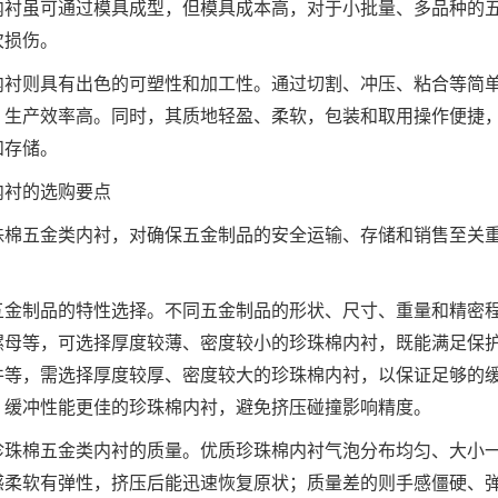
内衬虽可通过模具成型，但模具成本高，对于小批量、多品种的
次损伤。
内衬则具有出色的可塑性和加工性。通过切割、冲压、粘合等简
，生产效率高。同时，其质地轻盈、柔软，包装和取用操作便捷
和存储。
内衬的选购要点
珠棉五金类内衬，对确保五金制品的安全运输、存储和销售至关
五金制品的特性选择。不同五金制品的形状、尺寸、重量和精密
螺母等，可选择厚度较薄、密度较小的珍珠棉内衬，既能满足保
件等，需选择厚度较厚、密度较大的珍珠棉内衬，以保证足够的
、缓冲性能更佳的珍珠棉内衬，避免挤压碰撞影响精度。
珍珠棉五金类内衬的质量。优质珍珠棉内衬气泡分布均匀、大小
感柔软有弹性，挤压后能迅速恢复原状；质量差的则手感僵硬、