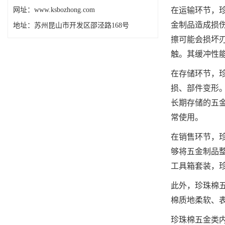
网址：
www.ksbozhong.com
在运输环节，
金制品造成损
地址：苏州
昆山市开发区邵泾路168号
擦可能会损坏
触。其缓冲性
在存储环节，
损、部件变形
长期存储的五
常使用。
在销售环节，
够将五金制品
工具箱套装，
此外，珍珠棉
棉质地柔软、
珍珠棉五金类