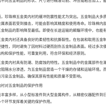
据不同五金制品的形状、尺寸进行精准切割、冲压或粘合加工，
面，珍珠棉五金类内衬的缓冲防震性能尤为突出。五金制品大多
金属表面若受到撞击，可能会影响其精度和使用寿命。珍珠棉内
五金制品的影响降至最低。即使在长途运输的颠簸环境中，也能
五金类内衬还具备良好的柔韧性和抗撕裂性。在包装和取用五金
便捷性，同时避免了因材料过硬而刮伤五金制品表面。经过多次
结构和保护性能，可重复利用，符合环保和经济原则。
五金类内衬具有防潮、防腐蚀的特性。五金制品中的金属部件在
效阻隔水分渗透，为五金制品营造一个干燥的存储和运输环境。
质污染五金制品，确保其原有性能和质量不受影响。
内衬对五金制品的保护作用
类丰富多样，从小型标准件到大型金属构件，从精密仪器配件到
多个环节发挥着关键的保护作用。