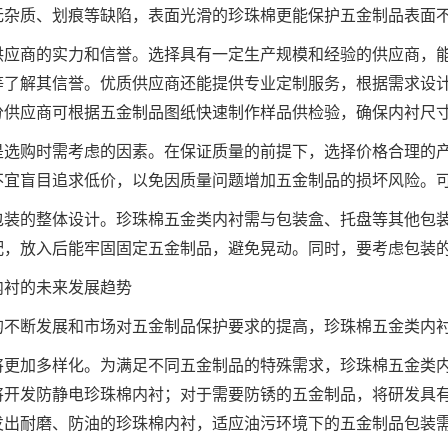
无杂质、划痕等缺陷，表面光滑的珍珠棉更能保护五金制品表面
供应商的实力和信誉。选择具有一定生产规模和经验的供应商，
等了解其信誉。优质供应商还能提供专业定制服务，根据需求设
分供应商可根据五金制品图纸快速制作样品供检验，确保内衬尺
是选购时需考虑的因素。在保证质量的前提下，选择价格合理的
不宜盲目追求低价，以免因质量问题增加五金制品的损坏风险。
包装的整体设计。珍珠棉五金类内衬需与包装盒、托盘等其他包
配，放入后能牢固固定五金制品，避免晃动。同时，要考虑包装
内衬的未来发展趋势
的不断发展和市场对五金制品保护要求的提高，珍珠棉五金类内
将更加多样化。为满足不同五金制品的特殊需求，珍珠棉五金类
将开发防静电珍珠棉内衬；对于需要防锈的五金制品，将研发具
发出耐磨、防油的珍珠棉内衬，适应油污环境下的五金制品包装