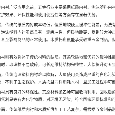
类内衬广泛应用之前，五金行业主要采用纸质内衬、泡沫塑料内
保护效果、环保性能和使用便捷性等方面存在显著优势。
看，传统的纸质内衬成本较低，但质地较硬且缓冲性能差，无法
。泡沫塑料内衬虽然具有一定缓冲性，但质地脆硬，受到较大冲
，甚至影响制品的正常使用。木质托盘虽能承受较重五金制品，
内衬则有效弥补了传统材料的缺陷。其柔软质地和优异的缓冲性
同时，珍珠棉不易破碎，可长期维持结构完整性，大幅提升对五
面，传统泡沫塑料内衬难以降解，大量使用会造成严重的白色污
源，不利于生态保护。木质托盘同样消耗木材，且加工过程中可
内衬具有良好的环保性。其原材料聚乙烯可回收再利用，回收后
用氟利昂等有害化学物质，对环境无污染，符合国家环保标准和
方面，传统纸质内衬和木质托盘加工工艺复杂，需根据五金制品