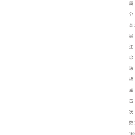
属
分
类
吴
江
珍
珠
棉
点
击
次
数
16